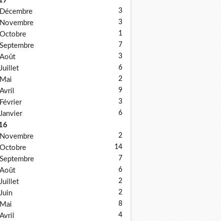
17
3
Décembre
3
Novembre
1
Octobre
7
Septembre
3
Août
6
Juillet
2
Mai
9
Avril
3
Février
6
Janvier
16
2
Novembre
14
Octobre
7
Septembre
6
Août
2
Juillet
2
Juin
8
Mai
4
Avril