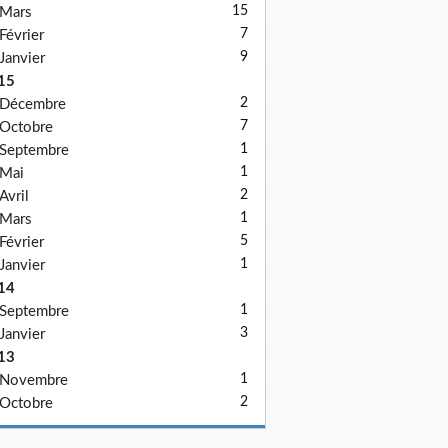
15
Mars
7
Février
9
Janvier
15
2
Décembre
7
Octobre
1
Septembre
1
Mai
2
Avril
1
Mars
5
Février
1
Janvier
14
1
Septembre
3
Janvier
13
1
Novembre
2
Octobre