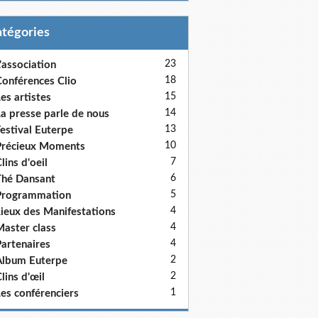
Catégories
23
'association
18
onférences Clio
15
es artistes
14
a presse parle de nous
13
estival Euterpe
10
récieux Moments
7
lins d'oeil
6
hé Dansant
5
Programmation
4
ieux des Manifestations
4
aster class
4
artenaires
2
lbum Euterpe
2
lins d'œil
1
es conférenciers