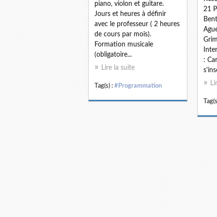
piano, violon et guitare.
21 P
Jours et heures à définir
Bent
avec le professeur ( 2 heures
Ague
de cours par mois).
Grim
Formation musicale
Inte
(obligatoire...
: Ca
Lire la suite
s'ins
Li
Tag(s) :
#Programmation
Tag(s