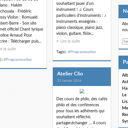
souhaitant jouer d'un
iano : Hakim
instrument ! ♫ Cours
chouala - Frédéric
particuliers d'instruments : ♪
ssy Violon : Romuald
Instruments enseignés :
bert-Barre - Son site
Abo
piano classique, piano jazz,
rnet officiel Chant lyrique
nou
violon, guitare, flûte...
roline Arnaud Pour
crire : Télécharger puis...
Lire la suite
E
m
re la suite
Tag(s) :
#Programmation
a
i
) :
#Programmation
l
Atelier Clio
Al
23 Janvier 2016
Ast
Ha
Le 
Des cours de philo, des cafés
Lis
philo et des conférences
Me
pour tous les adhérents qui
Res
souhaitent réfléchir,
Sy
partager,échanger … 4 cours