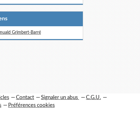
iens
uald Grimbert-Barré
icles
Contact
Signaler un abus
C.G.U.
s
Préférences cookies