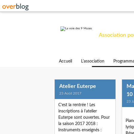
La voie 
Association pou
Accueil
L'association
Programma
Atelier Euterpe
Mas
23 Août 2017
10 
23 J
C’est la rentrée ! Les
inscriptions à l’atelier
Euterpe sont ouvertes. Pour
Pian
la saison 2017 2018 :
lyri
Instruments enseignés :
Rése