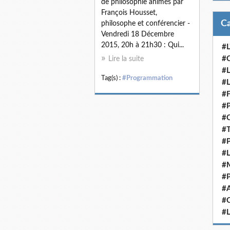
de philosophie animés par
François Housset,
philosophe et conférencier -
Vendredi 18 Décembre
2015, 20h à 21h30 : Qui...
#L
#C
Lire la suite
#L
Tag(s) :
#Programmation
#L
#F
#P
#C
#T
#
#L
#M
#P
#A
#C
#L