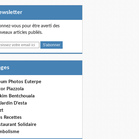
Newsletter
nnez-vous pour être averti des
veaux articles publiés.
Pages
bum Photos Euterpe
or Piazzola
kim Bentchouala
Jardin D'esta
zt
s Recettes
taurant Solidaire
mbolisme