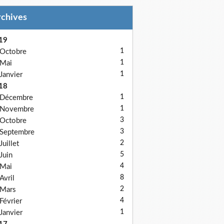
Archives
19
1
Octobre
1
Mai
1
Janvier
18
1
Décembre
1
Novembre
3
Octobre
3
Septembre
2
Juillet
5
Juin
4
Mai
8
Avril
2
Mars
4
Février
1
Janvier