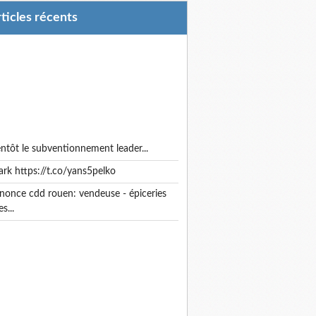
articles récents
ientôt le subventionnement leader...
park https://t.co/yans5pelko
es...