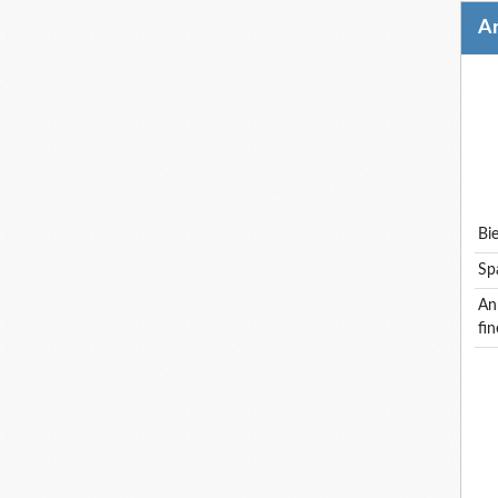
b
s
annonce cdd rouen: vendeuse - épiceries
fin