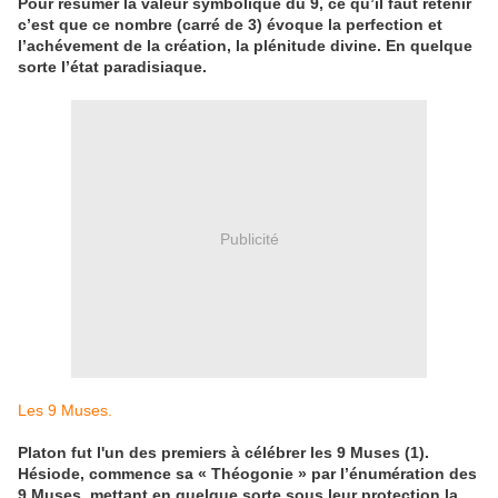
Pour résumer la valeur symbolique du 9, ce qu’il faut retenir
c’est que ce nombre (carré de 3) évoque la perfection et
l’achévement de la création, la plénitude divine. En quelque
sorte l’état paradisiaque.
Publicité
Les 9 Muses.
Platon fut l'un des premiers à célébrer les 9 Muses (1).
Hésiode, commence sa « Théogonie » par l’énumération des
9 Muses, mettant en quelque sorte sous leur protection la