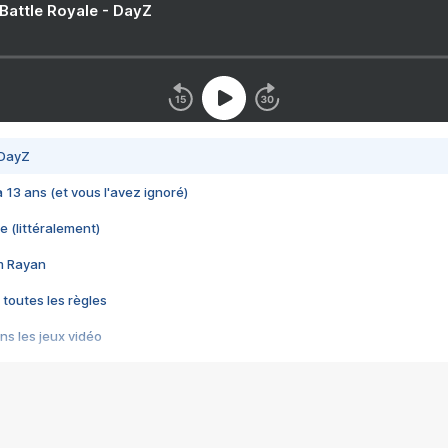
 Battle Royale - DayZ
 DayZ
 a 13 ans (et vous l'avez ignoré)
e (littéralement)
im Rayan
 toutes les règles
s les jeux vidéo
us choquant de Rockstar ? - Le scandale BULLY
e plus moche de Steam
du RÊVE tourne au CAUCHEMAR