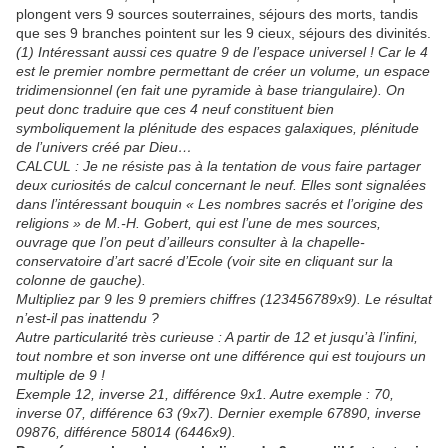
plongent vers 9 sources souterraines, séjours des morts, tandis
que ses 9 branches pointent sur les 9 cieux, séjours des divinités.
(1) Intéressant aussi ces quatre 9 de l’espace universel ! Car le 4
est le premier nombre permettant de créer un volume, un espace
tridimensionnel (en fait une pyramide à base triangulaire). On
peut donc traduire que ces 4 neuf constituent bien
symboliquement la plénitude des espaces galaxiques, plénitude
de l’univers créé par Dieu…
CALCUL :
Je ne résiste pas à la tentation de vous faire partager
deux curiosités de calcul concernant le neuf. Elles sont signalées
dans l’intéressant bouquin « Les nombres sacrés et l’origine des
religions » de M.-H. Gobert, qui est l’une de mes sources,
ouvrage que l’on peut d’ailleurs consulter à la chapelle-
conservatoire d’art sacré d’Ecole (voir site en cliquant sur la
colonne de gauche).
Multipliez par 9 les 9 premiers chiffres (123456789x9). Le résultat
n’est-il pas inattendu ?
Autre particularité très curieuse : A partir de 12 et jusqu’à l’infini,
tout nombre et son inverse ont une différence qui est toujours un
multiple de 9 !
Exemple 12, inverse 21, différence 9x1. Autre exemple : 70,
inverse 07, différence 63 (9x7). Dernier exemple 67890, inverse
09876, différence 58014 (6446x9).