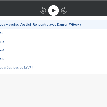
bey Maguire, c'est lui ! Rencontre avec Damien Witecka
e 6
e 5
e 4
e 3
s créatrices de la VF !
e 2
e 1
e Mektoub My Love arrive enfin ! Rencontre avec Shaïn Boumedine et Sal
i : après Toni en famille