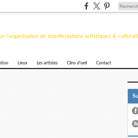
des 9 Muses
r l'organisation de manifestations artistiques & culturel
tion
Lieux
Les artistes
Clins d'oeil
Contact
S