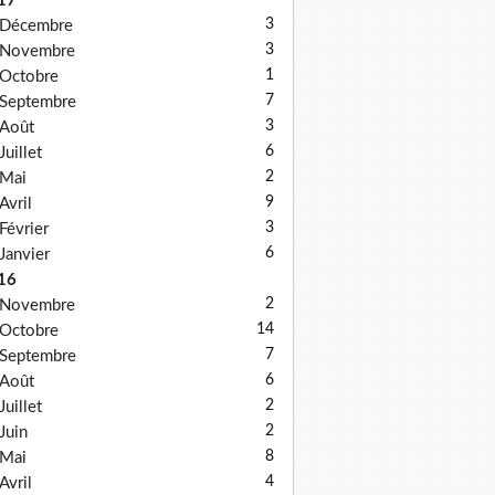
17
3
Décembre
3
Novembre
1
Octobre
7
Septembre
3
Août
6
Juillet
2
Mai
9
Avril
3
Février
6
Janvier
16
2
Novembre
14
Octobre
7
Septembre
6
Août
2
Juillet
2
Juin
8
Mai
4
Avril