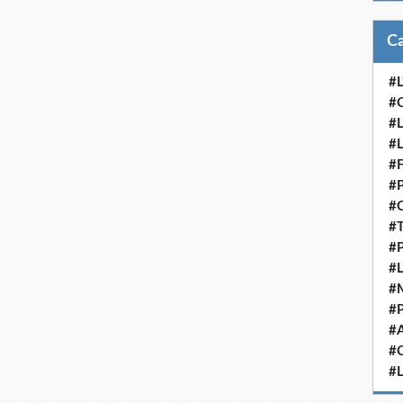
#L
#C
#L
#L
#F
#P
#C
#T
#
#L
#M
#P
#A
#C
#L