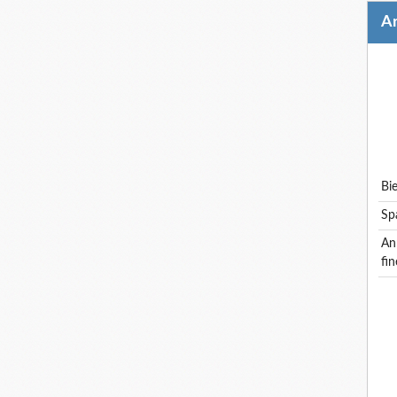
b
s
annonce cdd rouen: vendeuse - épiceries
fin