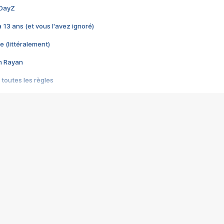
 DayZ
 a 13 ans (et vous l'avez ignoré)
e (littéralement)
im Rayan
 toutes les règles
s les jeux vidéo
us choquant de Rockstar ? - Le scandale BULLY
e plus moche de Steam
du RÊVE tourne au CAUCHEMAR
pendant 8 heures
it… à tort
umiliés par un jeu vidéo